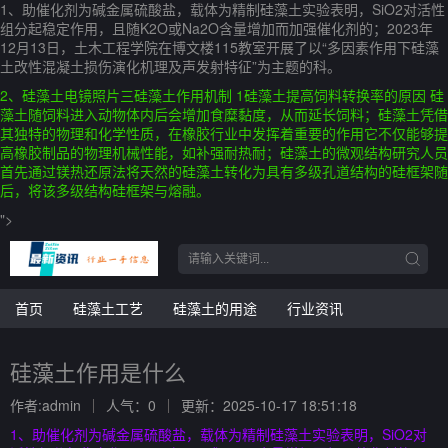
1、助催化剂为碱金属硫酸盐，载体为精制硅藻土实验表明，SiO2对活性
组分起稳定作用，且随K2O或Na2O含量增加而加强催化剂的；2023年
12月13日，土木工程学院在博文楼115教室开展了以“多因素作用下硅藻
土改性混凝土损伤演化机理及声发射特征”为主题的科。
2、硅藻土电镜照片三硅藻土作用机制 1硅藻土提高饲料转换率的原因 硅
藻土随饲料进入动物体内后会增加食糜黏度，从而延长饲料；硅藻土凭借
其独特的物理和化学性质，在橡胶行业中发挥着重要的作用它不仅能够提
高橡胶制品的物理机械性能，如补强耐热耐；硅藻土的微观结构研究人员
首先通过镁热还原法将天然的硅藻土转化为具有多级孔道结构的硅框架随
后，将该多级结构硅框架与熔融。
">
首页
硅藻土工艺
硅藻土的用途
行业资讯
硅藻土作用是什么
作者:admin
人气：0
更新：2025-10-17 18:51:18
1、助催化剂为碱金属硫酸盐，载体为精制硅藻土实验表明，SiO2对