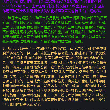
活性组分起稳定作用，且随K2O或Na2O含量增加而加强催化剂的；
2023年12月13日，土木工程学院在博文楼115教室开展了以“多因素
作用下硅藻土改性混凝土损伤演化机理及声发射特征”为主题的科。
2、硅藻土电镜照片三硅藻土作用机制 1硅藻土提高饲料转换率的原因
硅藻土随饲料进入动物体内后会增加食糜黏度，从而延长饲料；硅藻
土凭借其独特的物理和化学性质，在橡胶行业中发挥着重要的作用它
不仅能够提高橡胶制品的物理机械性能，如补强耐热耐；硅藻土的微
观结构研究人员首先通过镁热还原法将天然的硅藻土转化为具有多级
孔道结构的硅框架随后，将该多级结构硅框架与熔融。
3、所以，现在有了一种新的地垫材料硅藻土认识硅藻土“硅藻”是单细
胞浮游藻类的一种，因在成长过程中会吸收二氧化硅沙子的；消灭蚊
子 如果你栽种植物的环境中没有清洁干净有腐烂的植物或熟透的水
果，都容易滋生蚊虫或果蝇防止黄蜂入侵 小时候还能看到很多黄蜂在
屋檐下筑巢，现在就很少看到，它们其实也是维持自然平衡的关键摆
脱苍蝇 养花的附近有苍蝇出没是非常让人苦恼的，这些小东西会飞到
你的食物上，也会影响植物的健康；什么是硅藻土？ 硅藻土成份是来
自远古时代的，已经成为化石的水中藻类，磨成细粉后形成这种单细
胞植物由于已成化石硅藻土是怎么杀虫的呢？ 硅藻土由矿物磨细，会
有极细的菱角显微镜下可以见到像是碎玻璃一样的尖锐这些几乎见不
到的菱角，只要附着在昆虫身上硅藻土粉可以杀掉哪些虫子？ 硅藻土
的奇妙处在于几乎可以杀死所有花园害虫，包括蚜虫甲壳类甲虫类等
但与此同时却是人畜安全。