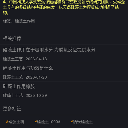
4、中国科技大学姚宏斌课题组和俞书宏教授领导的研究团队，受硅藻
土具有的多级结构特征的启发，以天然硅藻土为模板成功制备了结
构。
标签：
硅藻土作用
相关推荐
硅藻土作用在于吸附水分,为脱氧反应提供水分
硅藻土工艺
2026-04-13
硅藻土作用与功效是什么
硅藻土工艺
2026-01-20
硅藻土作用橡胶
硅藻土工艺
2025-10-29
更多标签
#
硅藻土粉
#
硅藻土1000#
#
纳米硅藻土