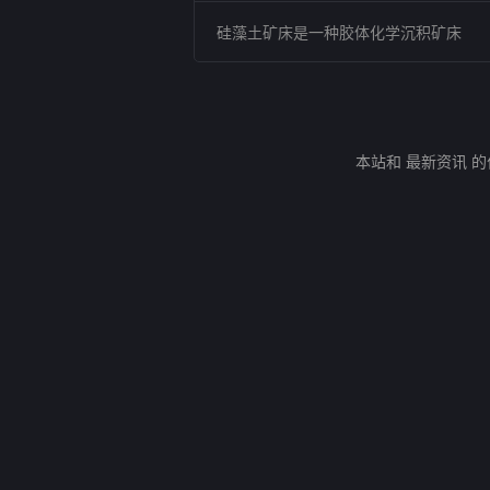
硅藻土矿床是一种胶体化学沉积矿床
本站和 最新资讯 