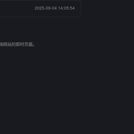
2025-09-04 14:05:54
查询网站的即时页面。