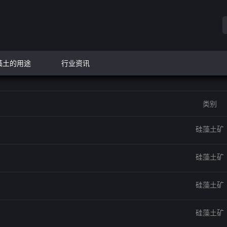
藻土的用途
行业资讯
类别
硅藻土矿
硅藻土矿
硅藻土矿
硅藻土矿