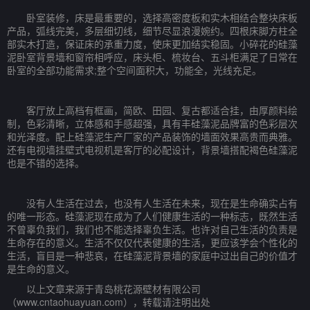
卧室装修，床是最重要的，选择高密度板和实木相结合整块床板
产品，弧线完美，多层细切线，细节尽显浪漫婉约。四根床脚方柱全
部实木打造，保证床的承重力度，使床更加结实稳固。小碎花的硅藻
泥卧室背景墙和窗帘相呼应，床头柜、梳妆台、五斗柜满足了日常在
卧室的全部功能需求;整个空间面积大，功能全，光线充足。
客厅放上高档有框画，简欧、田园、复古都适合挂，由厚颜料绘
制，色彩清晰，立体感和手感超强，具有丰硅藻泥品牌富的色彩层次
和光泽度。配上硅藻泥生产厂家的产品装饰的墙面效果高贵而典雅。
还有电视墙挂壁式电视机是客厅的必配设计，背景墙搭配褐色硅藻泥
也是不错的选择。
没有人生活在过去，也没有人生活在未来，现在是生命确实占有
的唯一形态。硅藻泥现在成为了人们健康生活的一种标志，既然生活
不曾辜负我们，我们也不能选择辜负生活。也许对自己生活的负责是
生命存在的意义。生活不仅仅代表健康的生活，更应该学会个性化的
生活，盲目是一种悲哀，在硅藻泥背景墙的家庭中过出自己的价值才
是生命的意义。
以上文章来源于青岛桃花源壁材有限公司
（www.cntaohuayuan.com），转载请注明出处