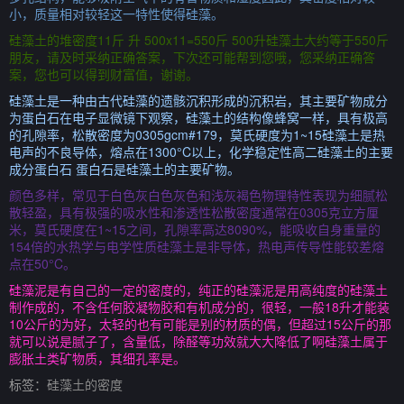
小，质量相对较轻这一特性使得硅藻。
硅藻土的堆密度11斤 升 500x11=550斤 500升硅藻土大约等于550斤
朋友，请及时采纳正确答案，下次还可能帮到您哦，您采纳正确答
案，您也可以得到财富值，谢谢。
硅藻土是一种由古代硅藻的遗骸沉积形成的沉积岩，其主要矿物成分
为蛋白石在电子显微镜下观察，硅藻土的结构像蜂窝一样，具有极高
的孔隙率，松散密度为0305gcm#179，莫氏硬度为1~15硅藻土是热
电声的不良导体，熔点在1300°C以上，化学稳定性高二硅藻土的主要
成分蛋白石 蛋白石是硅藻土的主要矿物。
颜色多样，常见于白色灰白色灰色和浅灰褐色物理特性表现为细腻松
散轻盈，具有极强的吸水性和渗透性松散密度通常在0305克立方厘
米，莫氏硬度在1~15之间，孔隙率高达8090%，能吸收自身重量的
154倍的水热学与电学性质硅藻土是非导体，热电声传导性能较差熔
点在50°C。
硅藻泥是有自己的一定的密度的，纯正的硅藻泥是用高纯度的硅藻土
制作成的，不含任何胶凝物胶和有机成分的，很轻，一般18升才能装
10公斤的为好，太轻的也有可能是别的材质的偶，但超过15公斤的那
就可以说是腻子了，含量低，除醛等功效就大大降低了啊硅藻土属于
膨胀土类矿物质，其细孔率是。
标签：
硅藻土的密度