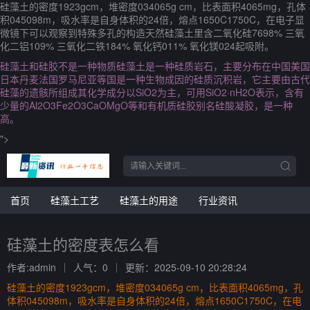
硅藻土的密度1923gcm，堆密度034065g cm，比表面积4065mg，孔体
积045098m，吸水率是自身体积的24倍，熔点1650C1750C，在电子显
微镜下可以观察到特殊多孔的构造天然硅藻土里含二氧化硅7698% 三氧
化二铝109% 三氧化二铁184% 氧化钙011% 氧化镁024起吸附。
硅藻土和硅胶不是一种物质硅藻土是一种硅质岩石，主要分布在中国美国
日本丹麦法国罗马尼亚等国是一种生物成因的硅质沉积岩，它主要由古代
硅藻的遗骸所组成其化学成分以SiO2为主，可用SiO2·nH2O表示，含有
少量的Al2O3Fe2O3CaOMgO等和有机质硅胶别名硅酸凝胶，是一种
高。
">
首页
硅藻土工艺
硅藻土的用途
行业资讯
硅藻土的密度表怎么看
作者:admin
人气：0
更新：2025-09-10 20:28:24
硅藻土的密度1923gcm，堆密度034065g cm，比表面积4065mg，孔
体积045098m，吸水率是自身体积的24倍，熔点1650C1750C，在电