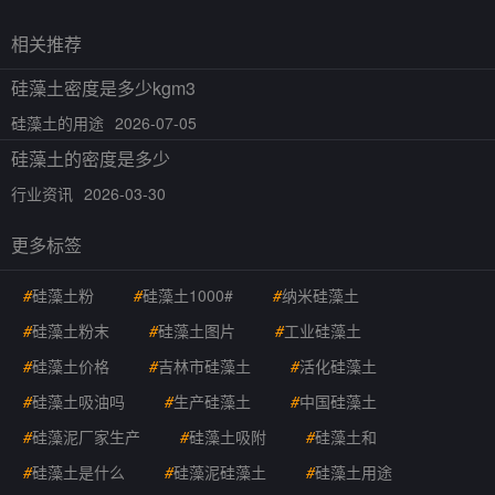
相关推荐
硅藻土密度是多少kgm3
硅藻土的用途
2026-07-05
硅藻土的密度是多少
行业资讯
2026-03-30
更多标签
#
硅藻土粉
#
硅藻土1000#
#
纳米硅藻土
#
硅藻土粉末
#
硅藻土图片
#
工业硅藻土
#
硅藻土价格
#
吉林市硅藻土
#
活化硅藻土
#
硅藻土吸油吗
#
生产硅藻土
#
中国硅藻土
#
硅藻泥厂家生产
#
硅藻土吸附
#
硅藻土和
#
硅藻土是什么
#
硅藻泥硅藻土
#
硅藻土用途