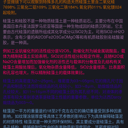
子显微镜下可以观察到特殊多孔的构造天然硅藻土里含二氧化硅
7698% 三氧化二铝109% 三氧化二铁184% 氧化钙011% 氧化镁024
起吸附。
硅藻土和硅胶不是一种物质硅藻土是一种硅质岩石，主要分布在中国
美国日本丹麦法国罗马尼亚等国是一种生物成因的硅质沉积岩，它主
要由古代硅藻的遗骸所组成其化学成分以SiO2为主，可用SiO2·nH2O
表示，含有少量的Al2O3Fe2O3CaOMgO等和有机质硅胶别名硅酸凝
胶，是一种高。
例如工业钒催化剂的活性组分是V2O5，助催化剂为碱金属硫酸盐，载
体为精制硅藻土实验表明，SiO2对活性组分起稳定作用，且随K2O或
Na2O含量增加而加强催化剂的活性还与载体的分散度及孔结构有关
硅藻土用酸处理后，氧化物杂质含量降低， SiO2含量增高，比表面积
和孔容也增大，所以精制硅藻土的载体效果比。
硅藻土的真密度为2～25gmL，堆密度为03～05gmL它的微孔尺寸因
产品和制造方法而异煅烧品的孔径较小，如3～8μm，助熔煅烧品的
孔径较大，如11～16μm不同的硅藻土因为其孔径不同，对液体的渗
透率有较大差别渗透率是硅藻土性能的重要参数，单位为达西Darcy
煅烧品为003～0。
硅藻泥一平方的重量是约18至2千克左右它的确切重量受到多种因素
影响，如纹理涂层厚度等具体工艺参数的影响以下为具体解释硅藻泥
的材质特性 硅藻泥是一种天然环保材料，其主要成分是硅藻土，具有
多孔结构，能够吸附空气中的有害物质和湿度因此，其密度相对较