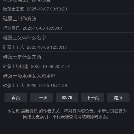
硅藻土工艺
2025-10-07 00:53:20
硅藻土制作方法
行业资讯
2025-10-06 18:50:01
硅藻土又叫什么名字
硅藻土工艺
2025-10-06 12:50:17
硅藻土是什么东西
硅藻土的用途
2025-10-06 00:51:01
硅藻土吸水棒女人能用吗
硅藻土工艺
2025-10-05 18:51:29
首页
上一页
62/79
下一页
尾页
本站和 最新资讯 的作者无关，不对其内容负责。本历史页面谨为
网络历史索引，不代表被查询网站的即时页面。